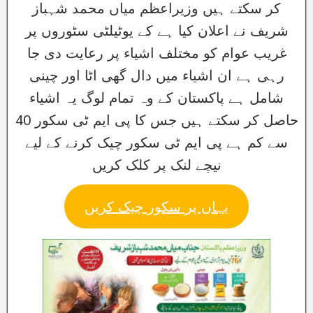
کر سکتے ہیں وزیراعظم میاں محمد شہباز
شریف نے اعلان کیا ہے کے یوٹیلٹی سٹوروں پر
غریب عوام کو مختلف اشیاء پر رعایت دی جا
رہی ہے ان اشیاء میں دال گھی اٹا اور چینی
شامل ہے پاکستان کے وہ تمام لوگ یہ اشیاء
حاصل کر سکتے ہیں جس کا پی ایم ٹی سکور 40
سے کم ہے پی ایم ٹی سکور چیک کرنے کے لیے
نیچے لنک پر کلک کریں
یہاں پر سکور چیک کریں