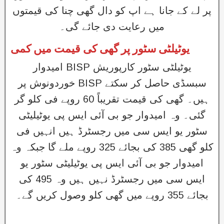
پر لے کے جانا ہے اپ کو دال گھی چنا کی قیمتوں
میں رعایت دی جائے گی۔
یوٹیلٹی سٹور پر گھی کی قیمت میں کمی
امیدوار BISP یوٹیلٹی سٹور کارپوریش
خوردونوش پر BISP سبسڈی حاصل کر سکتے
ہیں۔ گھی کی قیمت تقریباً 60 روپے فی کلو گر
گئی۔ وہ امیدوار جو بی آئی ایس پی یوٹیلیٹی
سٹور یو ایس سی میں رجسٹرڈ ہیں انہیں فی
کلو گھی 385 کی بجائے 325 روپے ملے گا جبکہ وہ
امیدوار جو بی آئی ایس پی یوٹیلیٹی سٹور یو
ایس سی میں رجسٹرڈ نہیں ہیں وہ 495 کی
بجائے 355 روپے میں گھی کلو وصول کریں گے۔