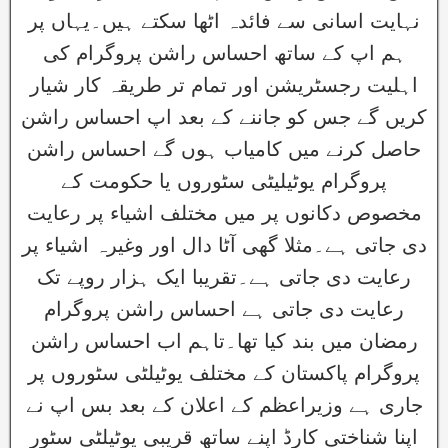
نہایت اسانی سے فائدہ اٹھا سکتے ہیں۔یہاں پر
ہم اپ کے ساتھ احساس راشن پروگرام کی
اہلیت رجسٹریشن اور تمام تر طریقہ کار شیار
کریں گے جس کو جاننے کے بعد اپ احساس راشن
حاصل کرنے میں کامیاب ہوں گے احساس راشن
پروگرام یوٹیلیٹی سٹوروں یا حکومت کے
مخصوص دکانوں پر میں مختلف اشیاء پر رعایت
دی جاتی ہے۔مثلا گھی آٹا دال اور وغیرہ اشیاء پر
رعایت دی جاتی ہے۔تقریبا ایک ہزار روپے تک
رعایت دی جاتی ہے احساس راشن پروگرام
رمضان میں بند کیا تھا۔تاہم اب احساس راشن
پروگرام پاکستان کے مختلف یوٹیلٹی سٹوروں پر
جاری ہے وزیراعظم کے اعلان کے بعد بس اپ نے
اپنا شناختی کارڈ اپنے ساتھ قریبی یوٹیلٹی سٹور