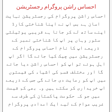
احساس راشن پروگرام رجسٹریشن
احساس راشن پروگرام کی رجسٹریشن نہایت
اسان ہے بس اپ نے اپنا شناختی کارڈ
اپنے ساتھ لے کر جانا ہے قریبی یوٹیلٹی
سٹور وہاں پر اپ کا شناختی نمبر کے
ذریعے اپ کا نام احساس پروگرام کے
رجسٹریشن میں چیک کیا جائے گا اگر اپ
اہل ہوئے تو اپ کو احساس راشن دیا جائے
گا اور مختلف قسم کی اشیاء کی قیمتوں
میں اپ کو رعایت دی جائے گی جس کے ذریعے
اپ خریداری کر سکتے ہیں وہ بھی کم قیمت
میں جو کہ حکومت پاکستان کی طرف سے
غریب عوام کے لیے ایک امدادی پروگرام
ہے