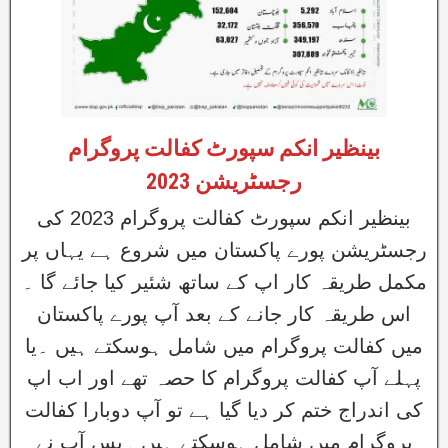
بینظیر انکم سپورٹ کفالت پروگرام
رجسٹریشن 2023
بینظیر انکم سپورٹ کفالت پروگرام 2023 کی
رجسٹریشن پورے پاکستان میں شروع ہے یہاں پر
مکمل طریقہ کار اپ کے ساتھ شئیر کیا جائے گا ۔
اس طریقہ کار جانے کے بعد آپ پورے پاکستان
میں کفالت پروگرام میں شامل ہوسکتے ہیں ۔یا
پہلے آپ کفالت پروگرام کا حصہ تھے اور اب اپ
کی اندراج ختم کر دیا گیا ہے تو آپ دوبارا کفالت
پروگرام میں شامل ہوسکتے ہیں ۔بس آپ نے