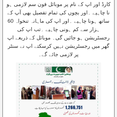
کارڈ اور اپ کے نام پر موبائل فون سم لازمی ہو
نا چاہیے ۔اور بچوں کی تمام تفصیل بھی آپ کے
ساتھ ہونا چاہیے ۔اور اپ کی ماہانہ تنخواہ 60
ہزار سے کم ہونی چاہیے ۔تب اپ کی
رجسٹریشن ہو جائیں گی۔ موبائل کے ذریعے اپ
گھر میں رجسٹریشن نہیں کرسکتے اپ نے سنٹر
پر لازمی جائے گے۔