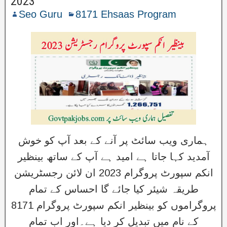
2023
Seo Guru
8171 Ehsaas Program
ہماری ویب سائٹ پر آنے کے بعد آپ کو خوش
آمدید کہا جاتا ہے امید ہے آپ کے ساتھ بینظیر
انکم سپورٹ پروگرام 2023 ان لائن رجسٹریشن
طریقہ شیئر کیا جائے گا احساس کے تمام
پروگراموں کو بینظیر انکم سپورٹ پروگرام 8171
کے نام میں تبدیل کر دیا ہے۔اور اب تمام