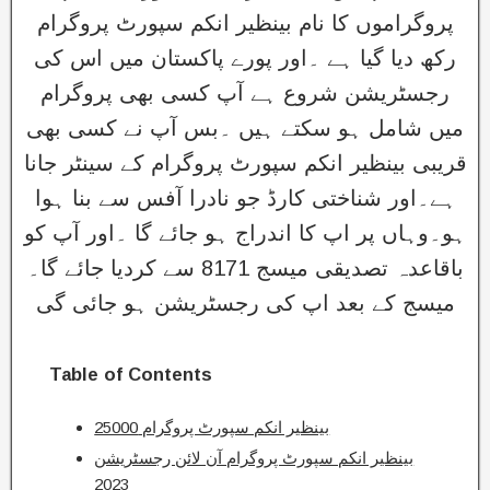
پروگراموں کا نام بینظیر انکم سپورٹ پروگرام
رکھ دیا گیا ہے ۔اور پورے پاکستان میں اس کی
رجسٹریشن شروع ہے آپ کسی بھی پروگرام
میں شامل ہو سکتے ہیں ۔بس آپ نے کسی بھی
قریبی بینظیر انکم سپورٹ پروگرام کے سینٹر جانا
ہے۔اور شناختی کارڈ جو نادرا آفس سے بنا ہوا
ہو۔وہاں پر اپ کا اندراج ہو جائے گا ۔اور آپ کو
باقاعدہ تصدیقی میسج 8171 سے کردیا جائے گا۔
میسج کے بعد اپ کی رجسٹریشن ہو جائی گی
Table of Contents
بینظیر انکم سپورٹ پروگرام 25000
بینظیر انکم سپورٹ پروگرام آن لائن رجسٹریشن
2023