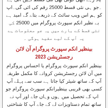
۔جو ہی نئی قسط 25000 رقم کی ائی گی۔اپ
کو ہم اس ویب سائٹ کے ذریعے بتاے گے امید ہے
بے نظیر انکم سپورٹ پروگرام میں 25000 کی
نئی قسط کے بارے میں یہ جو معلومات ہے
یہ آپ کے لیے مفید ہوگی ۔
بینظیر انکم سپورٹ پروگرام آن لائن
رجسٹریشن 2023
بینظیر انکم سپورٹ پروگرام یا احساس پروگرام
میں آن لائن رجسٹریشن کروانے کا مکمل طریقہ
آپ کے ساتھ شیئر کیا جاتا ہے سب سے پہلے آپ
کسی بھی قریبی بینظیرانکم سپورٹ پروگرام جو
اپ کے تحصیل میں ہوں وہاں جاے اور آپ نے
ساتھ تمام دستاویزات لے کے جاے آپ کا شناختی