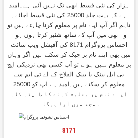
ہزار کی نئی قسط ابھی تک نہیں آئی ہے۔امید
ہے کہ بہت جلد 25000 کی نئی قسط آجائے۔
تاہم اگر آپ اپنے نام پر معلوم کرنا چاہتے ہیں تو
وہ بھی میں آپ کے ساتھ شئیر کرتا ہوں ہو۔
احساس پروگرام 8171 کی آفیشل ویب سائٹ
میں بھی اپنے نام پر چیک کر سکتے ہیں اگر وہاں
پر معلوم نہیں ہو ے تو آپ کسی بھی نزدیکی ایچ
بی ایل بینک یا بینک الفلاح کے اے ٹی ایم سے
معلوم کر سکتے ہیں۔امید ہے آپ کو 25000
اپنے نام پر معلوم کرنے کا طریقہ کار
سمجھ میں آیا ہوگا۔
8171