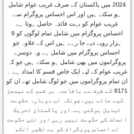
2024 میں پاکستان کے صرف غریب عوام شامل
ہو سکتے ہیں اور اس احساس پروگرام سے
غریب عوام کو بہت فائدہ حاصل ہوتا ہے
احساس پروگرام میں شامل تمام لوگوں کو 9
ہزار روپے دیے جا رہے ہیں اس کے علاوہ جو
احساس پروگرام میں شامل ہے وہ دوسرے
پروگراموں میں بھی شامل ہو سکتے ہیں جو کہ
غریب عوام کے لیے ایک خاص قسم کا امداد ہے ۔
ان تمام پروگراموں میں جو لوگ شامل تھے ان کو
8171 کے طرف سے باقاعدہ ہر قسم کے میسجز
کیے جاتے ہیں۔چونکہ اب دوبارہ حکومت
تبدیل ہوگئی ہے۔اور پاکستان تحریک
انصاف کی حکومت نہیں رہی اور نئی حکومت
نے احساس پروگرام کو بے نظیر انکم