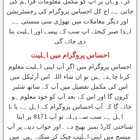
کرے وہاں پر اپ کو مکمل معلومات فراہم کی
جاتی ہے اج کل احساس پروگرام کی رجسٹریشن
اور دیگر معاملات میں تھوڑی سی سستی ہے
لہذا صبر کیجئے اپ سب کے پیسے اور اہلیت بتا
دی جائے گی
احساس پروگرام میں اہلیت
احساس پروگرام میں اگر آپ اپنی اہلیت معلوم
کرنا چاہتے ہیں تو ان شاء اللہ اس آرٹیکل میں
اس کی مکمل تفصیل میں آپ کے ساتھ شئیر
کروں گا اور اس کے بعد آپ کو خود معلوم ہو
جائے گا کہ آپ احساس پروگرام کے اہل ہے یا نا
اہل ہے سب سے پہلے تو آپ 8171 پر اپنا
شناختی کارڈ نمبر بھیج دے ۔اور جواب دینے پر آپ
میسج میں اپنی اہلیت چیک کر سکتے ہیں۔میں