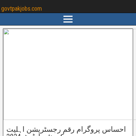
govtpakjobs.com
احساس پروگرام رقم رجسٹریشن اہلیت