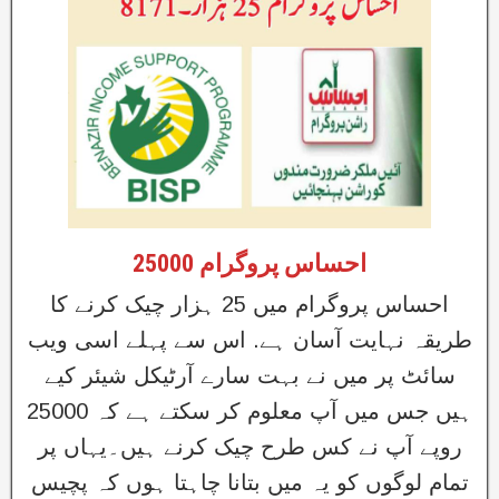
احساس پروگرام 25000
احساس پروگرام میں 25 ہزار چیک کرنے کا
طریقہ نہایت آسان ہے. اس سے پہلے اسی ویب
سائٹ پر میں نے بہت سارے آرٹیکل شیئر کیے
ہیں جس میں آپ معلوم کر سکتے ہے کہ 25000
روپے آپ نے کس طرح چیک کرنے ہیں۔یہاں پر
تمام لوگوں کو یہ میں بتانا چاہتا ہوں کہ پچیس