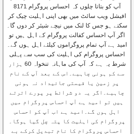
آپ کو بتاتا چلوں کہ احساس پروگرام 8171
افیشل ویب سائٹ میں بھی اپنی اہلیت چیک کر
سکتے ہو جس کا لنک میں نیچے شیئر کر دوں گا۔
اگر آپ احساس کفالت پروگرام کے اہل ہیں تو
امید ہے آپ تمام پروگراموں کیلئے اہل ہوں گے۔
احساس پروگرام کی اہلیت کی سب سے پہلی
شرط یہ ہے کہ آپ کی ماہانہ تنخواہ 60 ہزار
سے کم ہونی چاہیے۔اس کے بعد آپ کے نام
پر زمین یا قیمتی جائیداد نہ ہونی
چاہیے۔اگر یہ دو شرائط پر پورے اترتے
ہیں تو امید ہے آپ احساس پروگرام میں
اہل ہوں گے۔امید ہے اب آپ کو احساس
پروگرام کی اہلیت کا پتہ چل گیا ہوگا۔
احساس پروگرام کا نام تبدیل کرکے بے