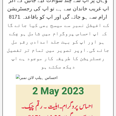
وہاں پر اپ سے چند سوالات کیے جائیں گے اگر
اپ غریب خاندان سے ہے تو اپ کی رجسٹریشن
ارام سے ہو جائے گی اور اپ کو باقاعدہ 8171
کے افیشل نمبر سے میسج بھی کیا جائے گا
کہ اپ احساس پروگرام میں شامل ہو چکے
ہو اور اپ کو بہت جلد امدادی رقم مل
جائے گی۔اوپر تصویر میں تمام تر تفصیل
رجسٹریشن کا طریقہ کار موجود ہے اپ
دیکھ سکتے ہو