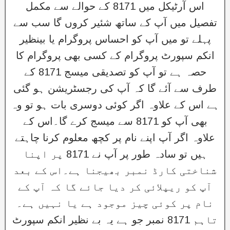
اس آرٹیکل میں 8171 کے حوالے سے مکمل
تفصیل میں آپ کے ساتھ شئیر کروں گا سب سے
پہلے تو میں آپ کو احساس پروگرام یا بینظیر
انکم سپورٹ پروگرام کے کسی بھی پروگرام کا
حصہ ہے تو آپ کو تصدیقی میسج 8171 کے
طرف سے آئے گا کہ آپ کی رجسٹریشن ہو گئی
ہے اس کے علاوہ اگر کوئی دوسری بات ہو تو وہ
بھی آپ کو 8171 سے میسج کرے گا۔اس کے
علاوہ اگر آپ اپنے نام پر کچھ معلوم کرنا چاہتے
ہیں تو سادہ طور پر آپ نے 8171 پر اپنا
شناختی کارڈ نمبر بھیجنا ہے۔اس کے بعد
آپ کو ریپلائی کر دیا جائے گا کہ آپ کے
نام پر کوئی چیز موجود ہے یا نہیں ہے۔
تاہم 8171 نمبر جو ہے یہ بے نظیر انکم سپورٹ